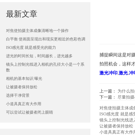
最新文章
对焦使拍摄主体成像清晰地一个操作
白平衡 使画面呈现出和现实更相近的色彩色调
ISO感光度 就是感受光的能力
捕捉瞬间这是对
进光的时间长短，时间越长，进光越多
拍照机会，这样
镜头上控制光线进入相机的孔径大小是一个系
数
激光
冲印
,
激光
,
冲
相机的基本知识 曝光
让被摄者保持放松
上一篇：
为什么拍
选择干净背景
下一篇：
尽量拍摄4
小道具真正有大作用
对焦使拍摄主体成
可以尝试让被摄者闭上眼睛
ISO感光度 就是
镜头上控制光线进
让被摄者保持放松
小道具真正有大作